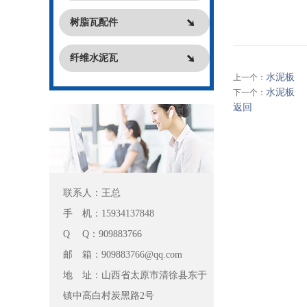
树脂瓦配件
纤维水泥瓦
水泥板
上一个：
水泥板
下一个：
返回
联系人：王总
手 机：15934137848
Q Q：909883766
邮 箱：909883766@qq.com
地 址：山西省太原市清徐县东于
镇中高白村炭黑路2号