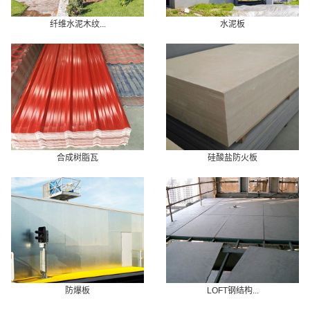
纤维水泥木纹...
水泥板
合成树脂瓦
硅酸盐防火板
防爆板
LOFT钢结构...