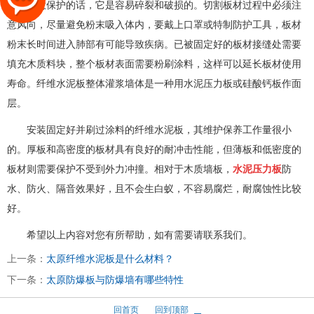
果不注意保护的话，它是容易碎裂和破损的。切割板材过程中必须注
意风向，尽量避免粉末吸入体内，要戴上口罩或特制防护工具，板材
粉末长时间进入肺部有可能导致疾病。已被固定好的板材接缝处需要
填充木质料块，整个板材表面需要粉刷涂料，这样可以延长板材使用
寿命。纤维水泥板整体灌浆墙体是一种用水泥压力板或硅酸钙板作面
层。
安装固定好并刷过涂料的纤维水泥板，其维护保养工作量很小
的。厚板和高密度的板材具有良好的耐冲击性能，但薄板和低密度的
板材则需要保护不受到外力冲撞。相对于木质墙板，
水泥压力板
防
水、防火、隔音效果好，且不会生白蚁，不容易腐烂，耐腐蚀性比较
好。
希望以上内容对您有所帮助，如有需要请联系我们。
上一条：
太原纤维水泥板是什么材料？
下一条：
太原防爆板与防爆墙有哪些特性
回首页
回到顶部