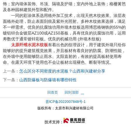
饰；室内墙体装饰、吊顶、隔墙及护墙；室内外地上装饰；格栅篱笆
及各种园林建筑外型和配件。
一同的彩涂体系选用格外加工技术，出现天然木纹效果。涂层表
面格外处理，防止表面刮痕及紫外光照射。多种木纹效果选择，满足
不一样需求。优良的抗腐蚀功用外墙木纹板选用博思格钢铁的55%的
镀铝锌合金镀层AZ100或AZ150基板，具有优良的抗腐蚀功用，运用
寿数优于通常镀锌彩板。优良的机械功用 (外墙木纹板)
太原纤维水泥木纹板
有着出色的纹理设计，用于建筑外墙只给你
能够好的提升建筑视觉效果，并且板材有着良好的防腐、防潮性能，
在外墙中使用能够防止雨水、太阳直射的，有效的提高板材使用寿
命。在露天环境下使用也不会让板材出现褪色、断裂等情况。
上一条：
怎么区分不同密度的水泥板？山西和兴建材分享
下一条：
山西防爆板与防爆墙有哪些特性
回首页
回到顶部
晋ICP备2022007848号-1
版权所有：
太原市和兴建材有限公司
技术支持：