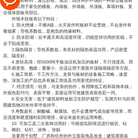
以其他辅助材料，通过抄取、成型，高压养护声场的一种新型建筑材
料。可以用于家住的楼板、内墙板、外墙板、吊顶板、幕墙衬板、复
合墙体面板等部位。
外墙木纹板有以下特征：
1. 防火绝缘：不燃A级，火灾发作时板材不会焚烧，不会发作有
毒烟雾；导电系数低，是抱负的绝缘材料。
2. 防水防潮：在半露天和高湿度环境，仍能坚持功用的安稳，不
会下陷或变形。
3.隔热隔音：导热系数低，有良好的隔热保温功用，产品密度
高、隔音好。
4.质轻高强：经5000吨平板油压机加压的板材，不只强度高、而
且不易变形、翘曲；重量小、合适运用于屋面吊顶隔墙隔层等方面。
6.施工简易：干工作方法，龙骨与板材的设备施工简略，速度
快。深加工的产品也具有施工简练及功用更优的特征。
7. 经济漂亮：轻质，与龙骨的协作，有用降低工程和装饰本钱；
外观色彩均匀、表面平整，直接运用可使建筑表面色彩一同。
8.安全无害：低于“建筑材料放射卫生防护规范”，实测方针与距周
围建筑物20米外草坪值持平。
9.寿数超长：耐酸碱、耐腐蚀、也不会遭潮气或虫蚁等危害，而
且强度和硬度随时刻而增强，保证有超长的运用寿数。
10. 可加工及二次装饰功用好：可根据实际情况进行锯切、钻
孔、雕刻、钻钉、涂饰， 张贴
首要用于别墅、厂房和住所的外立面装饰及改造；建筑屋面装